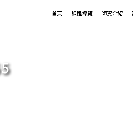
首頁
課程導覽
師資介紹
5